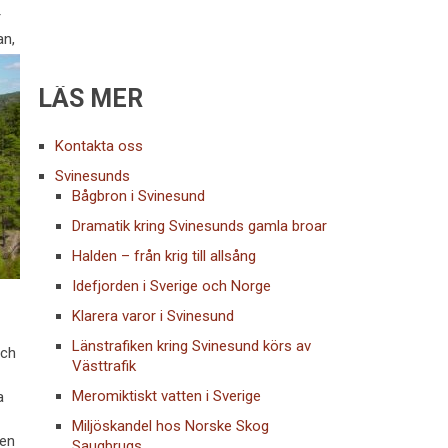
r
an,
LÄS MER
Kontakta oss
Svinesunds
Bågbron i Svinesund
Dramatik kring Svinesunds gamla broar
Halden – från krig till allsång
Idefjorden i Sverige och Norge
Klarera varor i Svinesund
Länstrafiken kring Svinesund körs av
och
Västtrafik
Meromiktiskt vatten i Sverige
a
Miljöskandel hos Norske Skog
Den
Saugbrugs