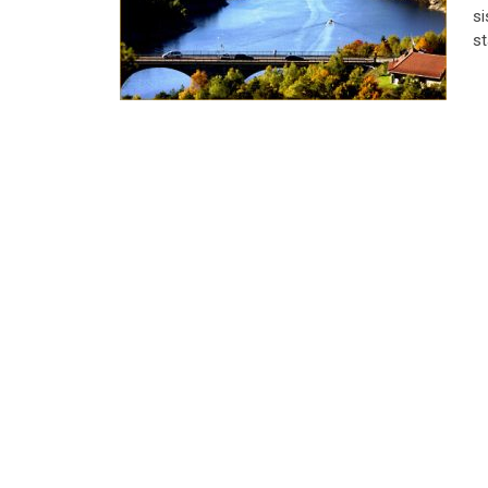
si
st