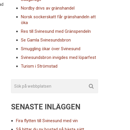
ad
Nordby drivs av gränshandel
Norsk sockerskatt får gränshandeln att
öka
Res till Svinesund med Gränspendeln
Se Gamla Svinesundsbron
Smuggling ökar över Svinesund
Svinesundsbron invigdes med löparfest
Turism i Strömstad
SENASTE INLÄGGEN
Fira flytten till Svinesund med vin
Så hittar du ny bostad på bästa sätt