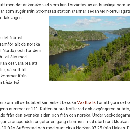
rutt men det är kanske vad som kan förväntas av en busslinje som ä
sar som avgår från Strömstad station stannar sedan vid
Norrtullsgat
odalsvägen,
r det främst
ramför allt de norska
ill Nordby och för dem
du vill åka med
kan det vara bra att
r, så sett till
du kommer ifrån,
n båda två.
n som vill se tidtabell kan enkelt besöka
Västtrafik
för att göra det 
njens nummer är 111. Rutten är bra trafikerad och avgångarna är täta,
de från den svenska sidan och från den norska. Under veckodagarn
går Gränspendeln ungefär en gång i timmen, med start runt klockan
.30 från Strömstad och med start cirka klockan 07.25 från Halden. 