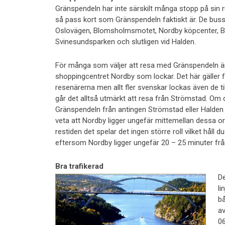
Gränspendeln har inte särskilt många stopp på sin 
så pass kort som Gränspendeln faktiskt är. De bus
Oslovägen, Blomsholmsmotet, Nordby köpcenter, B
Svinesundsparken och slutligen vid Halden.
För många som väljer att resa med Gränspendeln ä
shoppingcentret Nordby som lockar. Det här gäller f
resenärerna men allt fler svenskar lockas även de t
går det alltså utmärkt att resa från Strömstad. Om 
Gränspendeln från antingen Strömstad eller Halden 
veta att Nordby ligger ungefär mittemellan dessa orte
restiden det spelar det ingen större roll vilket håll 
eftersom Nordby ligger ungefär 20 – 25 minuter frå
Bra trafikerad
De
li
bå
av
06