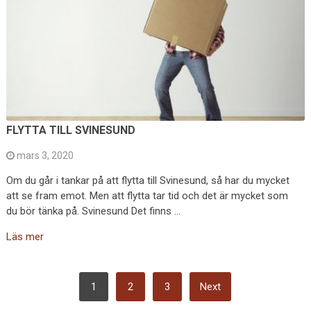
FLYTTA TILL SVINESUND
mars 3, 2020
Om du går i tankar på att flytta till Svinesund, så har du mycket
att se fram emot. Men att flytta tar tid och det är mycket som
du bör tänka på. Svinesund Det finns …
Läs mer
SIDNUMRERING
1
2
3
Next
FÖR