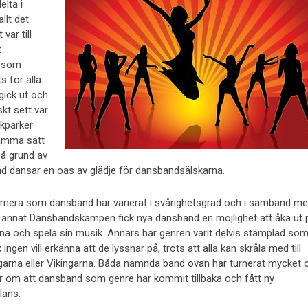
lta i
llt det
var till
t
d som
s för alla
”gick ut och
kt sett var
lkparker
 samma sätt
på grund av
nd dansar en oas av glädje för dansbandsälskarna.
urnera som dansband har varierat i svårighetsgrad och i samband m
 annat Dansbandskampen fick nya dansband en möjlighet att åka ut 
na och spela sin musik. Annars har genren varit delvis stämplad so
ingen vill erkänna att de lyssnar på, trots att alla kan skråla med till
garna eller Vikingarna. Båda nämnda band ovan har turnerat mycket 
ar om att dansband som genre har kommit tillbaka och fått ny
lans.