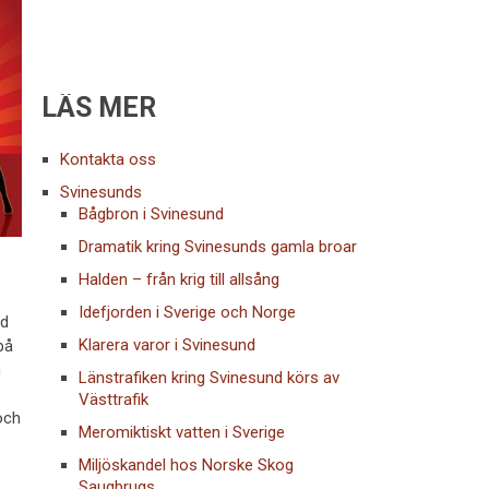
LÄS MER
Kontakta oss
Svinesunds
Bågbron i Svinesund
Dramatik kring Svinesunds gamla broar
Halden – från krig till allsång
Idefjorden i Sverige och Norge
ed
Klarera varor i Svinesund
på
m
Länstrafiken kring Svinesund körs av
Västtrafik
och
Meromiktiskt vatten i Sverige
Miljöskandel hos Norske Skog
Saugbrugs