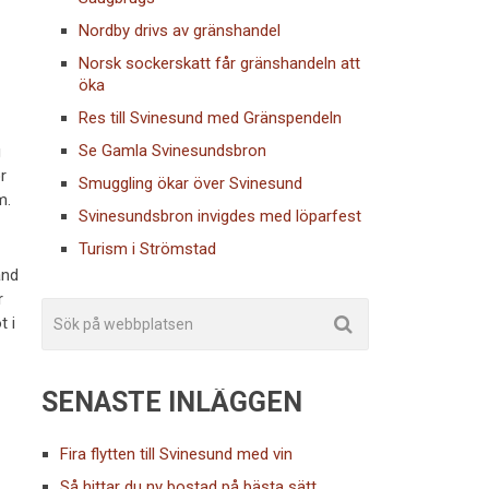
Nordby drivs av gränshandel
Norsk sockerskatt får gränshandeln att
öka
Res till Svinesund med Gränspendeln
Se Gamla Svinesundsbron
g
r
Smuggling ökar över Svinesund
m.
Svinesundsbron invigdes med löparfest
Turism i Strömstad
and
r
t i
SENASTE INLÄGGEN
Fira flytten till Svinesund med vin
Så hittar du ny bostad på bästa sätt