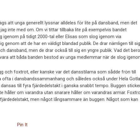
ägs att unga generellt lyssnar alldeles för lite på dansband, men det
 jag inte med om. Om vi tittar tillbaka lite på exempelvis bandet
genom på tidigt 2000-tal eller Elisas som slog igenom via
enom att de har en väldigt blandad publik. De drar nämligen till si
h dansband, men de drar också till sig en yngre publik. Vad det bero
na vara att båda banden bestod av unga medlemmar när de slog igeno
och foxtrot, eller kanske var det dansstilarna som sådde frön till
a ofta i dansbandssammanhang och således också under Hela Gotl
dansas till fyra fjärdedelstakt i ganska snabbt tempo. Buggen sticke
 håller om varandra utan snarare håller om varandras armar. Foxtro
yrafjärdedelstakt, men något långsammare än buggen. Något som kan
Pin It