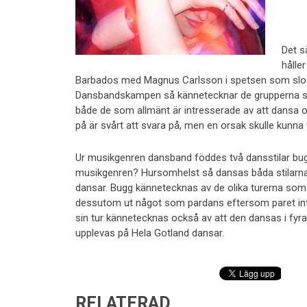
Det s
håller
Barbados med Magnus Carlsson i spetsen som slog i
Dansbandskampen så kännetecknar de grupperna sig g
både de som allmänt är intresserade av att dansa oc
på är svårt att svara på, men en orsak skulle kun
Ur musikgenren dansband föddes två dansstilar bugg 
musikgenren? Hursomhelst så dansas båda stilarn
dansar. Bugg kännetecknas av de olika turerna som 
dessutom ut något som pardans eftersom paret inte
sin tur kännetecknas också av att den dansas i f
upplevas på Hela Gotland dansar.
RELATERAD