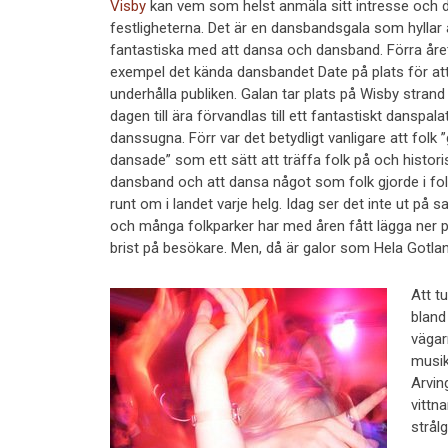
Visby
kan vem som helst anmäla sitt intresse och de
festligheterna. Det är en dansbandsgala som hyllar a
fantastiska med att dansa och dansband. Förra året 
exempel det kända dansbandet Date på plats för at
underhålla publiken. Galan tar plats på Wisby stran
dagen till ära förvandlas till ett fantastiskt danspalat
danssugna. Förr var det betydligt vanligare att folk 
dansade” som ett sätt att träffa folk på och historis
dansband och att dansa något som folk gjorde i fo
runt om i landet varje helg. Idag ser det inte ut på
och många folkparker har med åren fått lägga ner 
brist på besökare. Men, då är galor som Hela Gotla
Att t
bland
vägar
musik 
Arvin
vittn
strålg