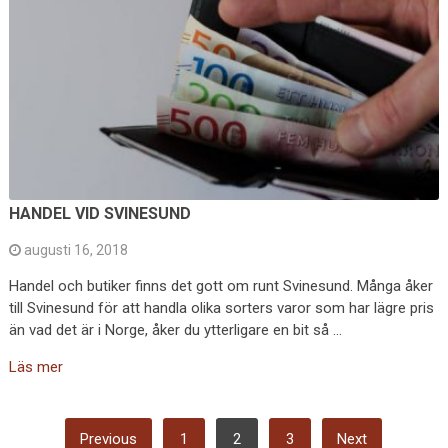
HANDEL VID SVINESUND
augusti 16, 2018
Handel och butiker finns det gott om runt Svinesund. Många åker
till Svinesund för att handla olika sorters varor som har lägre pris
än vad det är i Norge, åker du ytterligare en bit så …
Läs mer
SIDNUMRERING
Previous
1
2
3
Next